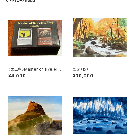
〈第三弾〉Master of five ele
渓流（秋）
ments〈1セット86枚:2人分〉
¥4,000
¥30,000