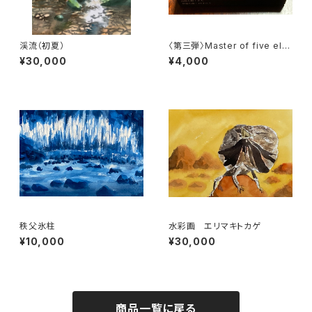
渓流（初夏）
〈第三弾〉Master of five ele
ments〈1セット86枚:2人分〉
¥30,000
¥4,000
秩父氷柱
水彩画 エリマキトカゲ
¥10,000
¥30,000
商品一覧に戻る