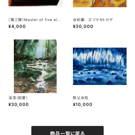
〈第三弾〉Master of five ele
水彩画 エリマキトカゲ
ments〈1セット86枚:2人分〉
¥4,000
¥30,000
渓流（初夏）
秩父氷柱
¥30,000
¥10,000
商品一覧に戻る